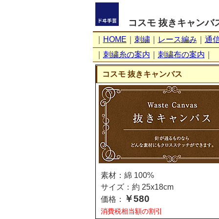
コスモ 抜きキャンバ
｜
HOME
｜
刺繍
｜
レース編み
｜
通
｜
刺繍糸の案内
｜
刺繍布の案内
｜
コスモ 抜きキャンバス
素材：綿 100%
サイズ：約 25x18cm
￥580
価格：
消費税相当額の割引