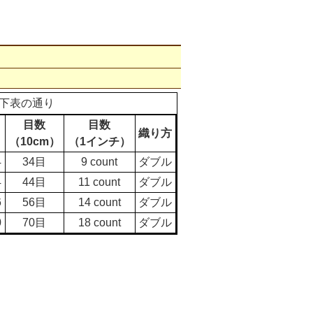
下表の通り
目数
目数
織り方
（10cm）
（1インチ）
4
34目
9 count
ダブル
4
44目
11 count
ダブル
6
56目
14 count
ダブル
0
70目
18 count
ダブル