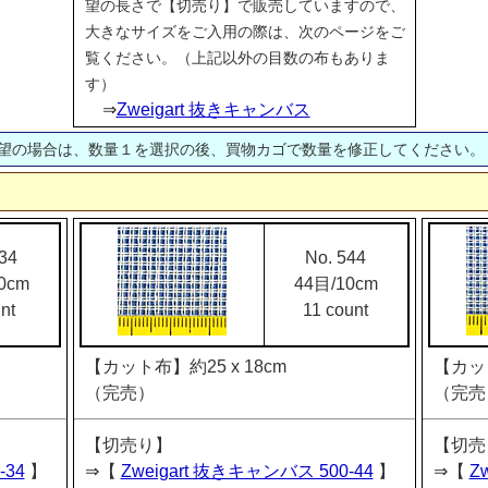
望の長さで【切売り】で販売していますので、
大きなサイズをご入用の際は、次のページをご
覧ください。（上記以外の目数の布もありま
す）
⇒
Zweigart 抜きキャンバス
望の場合は、数量１を選択の後、買物カゴで数量を修正してください。
34
No. 544
0cm
44目/10cm
nt
11 count
【カット布】約25 x 18cm
【カット
（完売）
（完売
【切売り】
【切売
-34
】
⇒【
Zweigart 抜きキャンバス 500-44
】
⇒【
Z