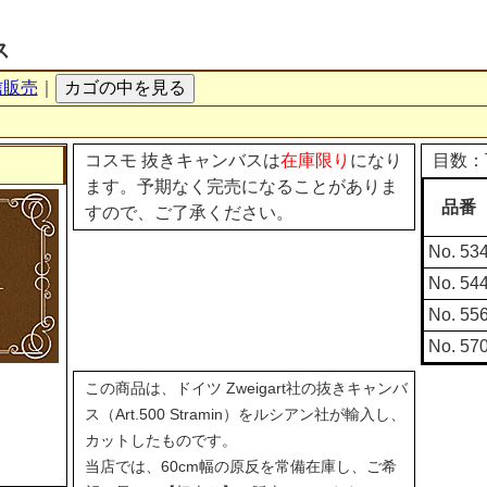
ス
信販売
｜
コスモ 抜きキャンバスは
在庫限り
になり
目数：
ます。予期なく完売になることがありま
品番
すので、ご了承ください。
No. 53
No. 54
No. 55
No. 57
この商品は、ドイツ Zweigart社の抜きキャンバ
ス（Art.500 Stramin）をルシアン社が輸入し、
カットしたものです。
当店では、60cm幅の原反を常備在庫し、ご希