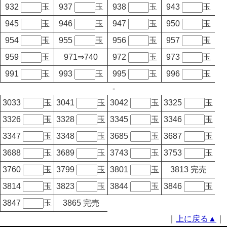
932
玉
937
玉
938
玉
943
玉
945
玉
946
玉
947
玉
950
玉
954
玉
955
玉
956
玉
957
玉
959
玉
971⇒740
972
玉
973
玉
991
玉
993
玉
995
玉
996
玉
-
3033
玉
3041
玉
3042
玉
3325
玉
3326
玉
3328
玉
3345
玉
3346
玉
3347
玉
3348
玉
3685
玉
3687
玉
3688
玉
3689
玉
3743
玉
3753
玉
3760
玉
3799
玉
3801
玉
3813 完売
3814
玉
3823
玉
3844
玉
3846
玉
3847
玉
3865 完売
｜
上に戻る▲
｜