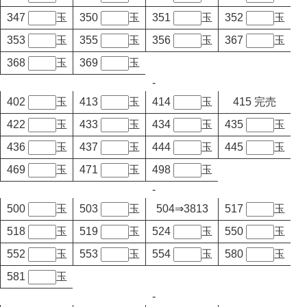
347
玉
350
玉
351
玉
352
玉
353
玉
355
玉
356
玉
367
玉
368
玉
369
玉
-
402
玉
413
玉
414
玉
415 完売
422
玉
433
玉
434
玉
435
玉
436
玉
437
玉
444
玉
445
玉
469
玉
471
玉
498
玉
-
500
玉
503
玉
504⇒3813
517
玉
518
玉
519
玉
524
玉
550
玉
552
玉
553
玉
554
玉
580
玉
581
玉
-