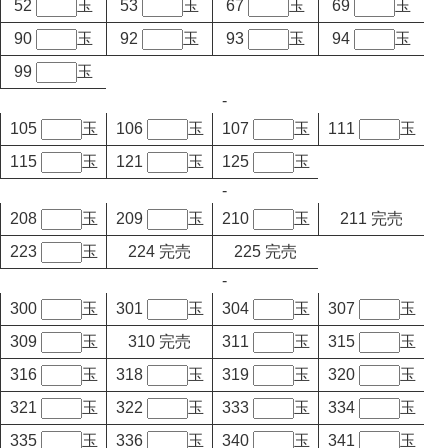
52
玉
53
玉
67
玉
69
玉
90
玉
92
玉
93
玉
94
玉
99
玉
-
105
玉
106
玉
107
玉
111
玉
115
玉
121
玉
125
玉
-
208
玉
209
玉
210
玉
211 完売
223
玉
224 完売
225 完売
-
300
玉
301
玉
304
玉
307
玉
309
玉
310 完売
311
玉
315
玉
316
玉
318
玉
319
玉
320
玉
321
玉
322
玉
333
玉
334
玉
335
玉
336
玉
340
玉
341
玉