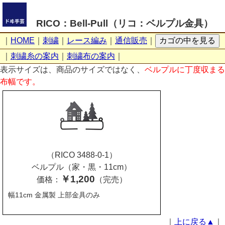
RICO：Bell-Pull（リコ：ベルプル金具）
｜
HOME
｜
刺繍
｜
レース編み
｜
通信販売
｜
｜
刺繍糸の案内
｜
刺繍布の案内
｜
表示サイズは、商品のサイズではなく、
ベルプルに丁度収まる
布幅です。
（RICO 3488-0-1）
ベルプル（家・黒・11cm）
￥1,200
価格：
（完売）
幅11cm 金属製 上部金具のみ
｜
上に戻る▲
｜